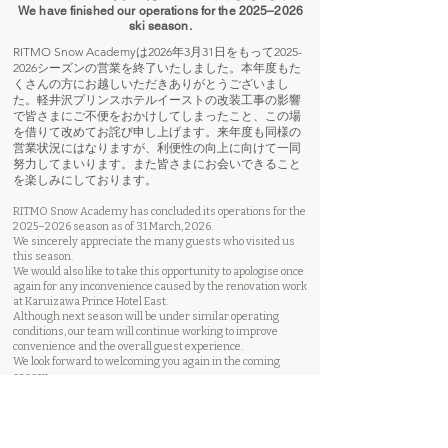
We have finished our operations for the 2025–2026
ski season.
RITMO Snow Academyは2026年3月31日をもって2025-
2026シーズンの営業を終了いたしました。本年度もた
くさんの方にお越しいただきありがとうございまし
た。軽井沢プリンスホテルイーストの改装工事の影響
で皆さまにご不便をおかけしてしまったこと、この場
を借りて改めてお詫び申し上げます。来年度も同様の
営業状況にはなりますが、利便性の向上に向けて一同
努力してまいります。また皆さまにお会いできること
を楽しみにしております。
RITMO Snow Academy has concluded its operations for the
2025–2026 season as of 31 March, 2026.
We sincerely appreciate the many guests who visited us
this season.
We would also like to take this opportunity to apologise once
again for any inconvenience caused by the renovation work
at Karuizawa Prince Hotel East.
Although next season will be under similar operating
conditions, our team will continue working to improve
convenience and the overall guest experience.
We look forward to welcoming you again in the coming
season.
© 2023 by neve* Co. Ltd
RITMO Snow Academy