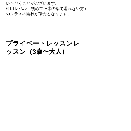
いただくことがございます。
​※L1レベル（初めて〜木の葉で滑れない方）
のクラスの開校が優先となります。
​プライベートレッスンレ
ッスン（3歳〜大人）
​キャンセル待ちフォームより予約リクエ
スト制：
キャンセル待ちフォーム
※コーチの手配ができ次第、メ
ール等でご連絡いたします。
​※コーチの手配ができない場合
もございます。予めご了承くだ
さいませ。
お申し込みの流れ
キャンセル待ちフォーム
より、