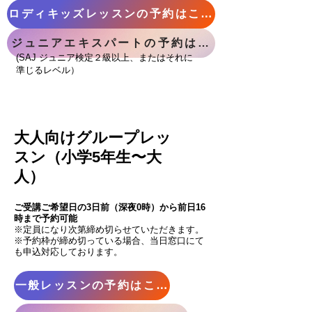
ロディキッズレッスンの予約はこちら
ジュニアエキスパートの予約はこちら
(
SAJ​ ジュニア検定２級以上、またはそれに
準じるレベル）
​大人向けグループレッ
スン（小学5年生〜大
人）
​ご受講ご希望日の3日前（深夜0時）から前日16
時まで予約可能
※定員になり次第締め切らせていただきます。
※予約枠が締め切っている場合、当日窓口にて
も申込対応しております。
一般レッスンの予約はこちら