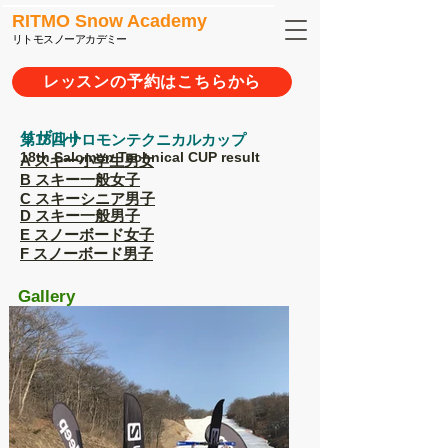
RITMO Snow Academy
リトモスノーアカデミー
レッスンの予約はこちらから
リザルト
​第18回サロモンテクニカルカップ
18th Salomon Technical CUP result
A スキー小学生男女
B スキー一般女子
C スキーシニア男子
D スキー一般男子
E スノーボード女子
F スノーボード男子
Gallery